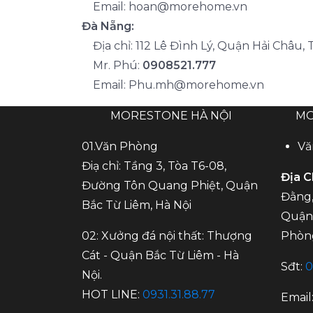
Email:
hoan@morehome.vn
Đà Nẵng:
Địa chỉ: 112 Lê Đình Lý, Quận Hải Châu, 
Mr. Phú:
0908521.777
Email:
Phu.mh@morehome.vn
MORESTONE HÀ NỘI
MO
01.Văn Phòng
Vă
Điạ chỉ: Tầng 3, Tòa T6-08,
Địa C
Đường Tôn Quang Phiệt, Quận
Đằng,
Bắc Từ Liêm, Hà Nội
Quận 
02: Xưởng đá nội thất: Thượng
Phòn
Cát - Quận Bắc Từ Liêm - Hà
Sđt:
0
Nội.
HOT LINE:
0931.31.88.77
Email