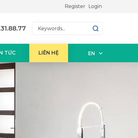
Register
Login
31.88.77
N TỨC
LIÊN HỆ
EN