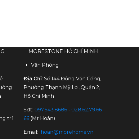
NG
MORESTONE HỒ CHÍ MINH
Văn Phòng
Mê
Địa Chỉ
: Số 144 Đồng Văn Cống,
hường
Phường Thạnh Mỹ Lợi, Quận 2,
n
Hồ Chí Minh
Sđt:
097.543.8686
-
028.62.79.66
ng trí
66
(Mr Hoàn)
Email:
hoan@morehome.vn