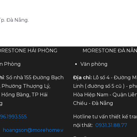
Tp. Đà Nẵng.
RESTONE HẢI PHÒNG
MORESTONE ĐÀ NẴ
n Phòng
Văn phòng
hỉ
: Số nhà 155 Đường Bạch
Địa chỉ:
Lô số 4 - Đường 
 Phường Thượng Lý,
Linh ( đường số 5 cũ ) - p
Hồng Bàng, TP Hải
Hòa Hiệp Nam - Quận Liê
g
Chiểu - Đà Nẵng
96.1993.555
Hotline tư vấn thiết kế tra
nội thất:
0931.31.88.77
:
hoangson@morehome.v