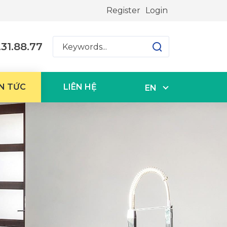
Register
Login
31.88.77
N TỨC
LIÊN HỆ
EN