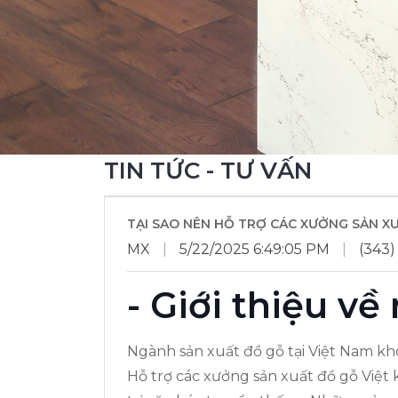
TIN TỨC - TƯ VẤN
TẠI SAO NÊN HỖ TRỢ CÁC XƯỞNG SẢN XU
MX
|
5/22/2025 6:49:05 PM
|
(343)
- Giới thiệu v
Ngành sản xuất đồ gỗ tại Việt Nam kh
Hỗ trợ các xưởng sản xuất đồ gỗ Việt 