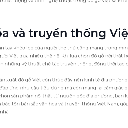
a chất lượng và tính nghệ thuật trong đồ gỗ Việt sẽ kh
a và truyền thống Việ
n tay khéo léo của người thợ thủ công mang trong mình
ười Việt qua nhiều thế hệ. Khi lựa chọn đồ gỗ nội thất h
n những kỹ thuật chế tác truyền thống, đồng thời tạo
ản xuất đồ gỗ Việt còn thúc đẩy nền kinh tế địa phương 
áp ứng nhu cầu tiêu dùng mà còn mang lại cảm giác gầ
a chọn sản phẩm nội thất từ nguồn gốc địa phương, bạn
 bảo tồn bản sắc văn hóa và truyền thống Việt Nam, gó
nhà.