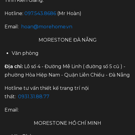
Tỉnh Kiên Giang.
Hotline:
097.543.8686
(Mr Hoàn)
Email:
hoan@morehome.vn
MORESTONE ĐÀ NẴNG
Văn phòng
Địa chỉ:
Lô số 4 - Đường Mê Linh ( đường số 5 cũ ) -
phường Hòa Hiệp Nam - Quận Liên Chiểu - Đà Nẵng
Hotline tư vấn thiết kế trang trí nội
thất:
0931.31.88.77
Email:
MORESTONE HỒ CHÍ MINH