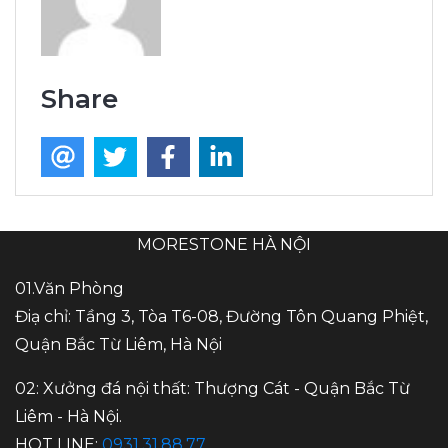
Share
MORESTONE HÀ NỘI
01.Văn Phòng
Điạ chỉ: Tầng 3, Tòa T6-08, Đường Tôn Quang Phiệt,
Quận Bắc Từ Liêm, Hà Nội
02: Xưởng đá nội thất: Thượng Cát - Quận Bắc Từ
Liêm - Hà Nội.
HOT LINE:
0931.31.88.77