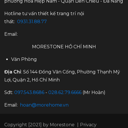
phường Hòa Hiệp Nam - Quận Liên Chiểu - Đà Nẵng
Hotline tư vấn thiết kế trang trí nội
thất:
0931.31.88.77
Email:
MORESTONE HỒ CHÍ MINH
Văn Phòng
Địa Chỉ
: Số 144 Đồng Văn Cống, Phường Thạnh Mỹ
Lợi, Quận 2, Hồ Chí Minh
Sđt:
097.543.8686
-
028.62.79.6666
(Mr Hoàn)
Email:
hoan@morehome.vn
Copyright [2021] by Morestone
|
Privacy