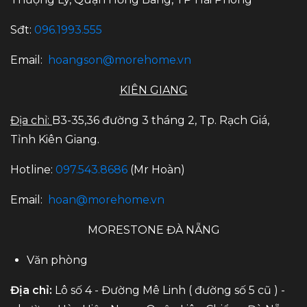
Sđt:
096.1993.555
Email:
hoangson@morehome.vn
KIÊN GIANG
Địa chỉ:
B3-35,36 đường 3 tháng 2, Tp. Rạch Giá,
Tỉnh Kiên Giang.
Hotline:
097.543.8686
(Mr Hoàn)
Email:
hoan@morehome.vn
MORESTONE ĐÀ NẴNG
Văn phòng
Địa chỉ:
Lô số 4 - Đường Mê Linh ( đường số 5 cũ ) -