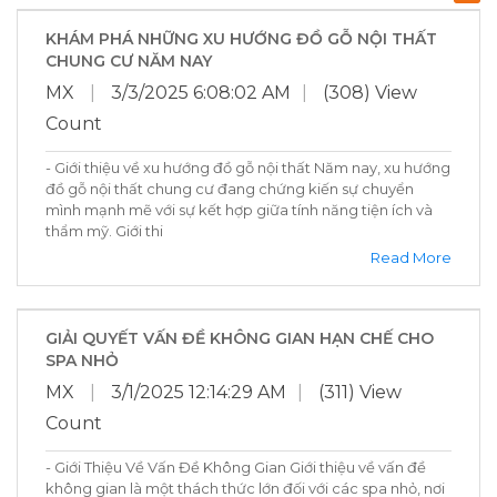
KHÁM PHÁ NHỮNG XU HƯỚNG ĐỒ GỖ NỘI THẤT
CHUNG CƯ NĂM NAY
MX
|
3/3/2025 6:08:02 AM
|
(308) View
Count
- Giới thiệu về xu hướng đồ gỗ nội thất Năm nay, xu hướng
đồ gỗ nội thất chung cư đang chứng kiến sự chuyển
mình mạnh mẽ với sự kết hợp giữa tính năng tiện ích và
thẩm mỹ. Giới thi
Read More
GIẢI QUYẾT VẤN ĐỀ KHÔNG GIAN HẠN CHẾ CHO
SPA NHỎ
MX
|
3/1/2025 12:14:29 AM
|
(311) View
Count
- Giới Thiệu Về Vấn Đề Không Gian Giới thiệu về vấn đề
không gian là một thách thức lớn đối với các spa nhỏ, nơi