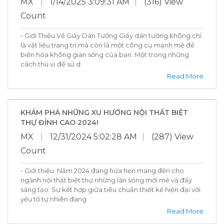
MX
|
1/14/2025 3:09:31 AM
|
(316) View
Count
- Giới Thiệu Về Giấy Dán Tường Giấy dán tường không chỉ
là vật liệu trang trí mà còn là một công cụ mạnh mẽ để
biến hóa không gian sống của bạn. Một trong những
cách thú vị để sử d
Read More
KHÁM PHÁ NHỮNG XU HƯỚNG NỘI THẤT BIỆT
THỰ ĐỈNH CAO 2024!
MX
|
12/31/2024 5:02:28 AM
|
(287) View
Count
- Giới thiệu: Năm 2024 đang hứa hẹn mang đến cho
ngành nội thất biệt thự những làn sóng mới mẻ và đầy
sáng tạo. Sự kết hợp giữa tiêu chuẩn thiết kế hiện đại với
yếu tố tự nhiên đang
Read More