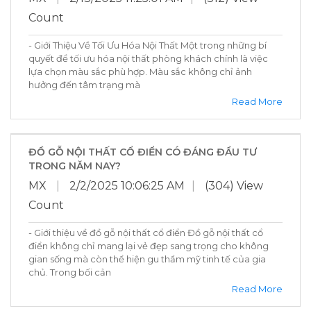
Count
- Giới Thiệu Về Tối Ưu Hóa Nội Thất Một trong những bí
quyết để tối ưu hóa nội thất phòng khách chính là việc
lựa chọn màu sắc phù hợp. Màu sắc không chỉ ảnh
hưởng đến tâm trạng mà
Read More
ĐỒ GỖ NỘI THẤT CỔ ĐIỂN CÓ ĐÁNG ĐẦU TƯ
TRONG NĂM NAY?
MX
|
2/2/2025 10:06:25 AM
|
(304) View
Count
- Giới thiệu về đồ gỗ nội thất cổ điển Đồ gỗ nội thất cổ
điển không chỉ mang lại vẻ đẹp sang trọng cho không
gian sống mà còn thể hiện gu thẩm mỹ tinh tế của gia
chủ. Trong bối cản
Read More