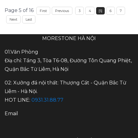
Page 5 of 16
First
Previous
3
4
[5]
6
7
Next
Last
MORESTONE HÀ NỘI
01.Văn Phòng
Điạ chỉ: Tầng 3, Tòa T6-08, Đường Tôn Quang Phiệt,
Quận Bắc Từ Liêm, Hà Nội
02: Xưởng đá nội thất: Thượng Cát - Quận Bắc Từ
Liêm - Hà Nội.
HOT LINE:
0931.31.88.77
Email