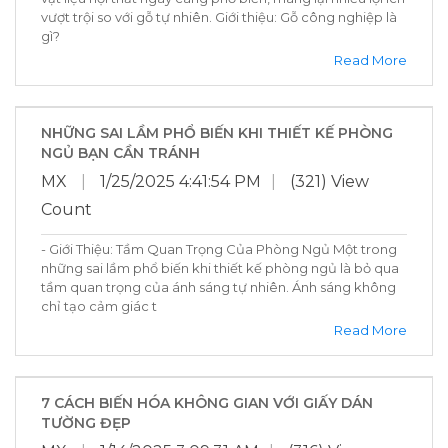
vượt trội so với gỗ tự nhiên. Giới thiệu: Gỗ công nghiệp là
gì?
Read More
NHỮNG SAI LẦM PHỔ BIẾN KHI THIẾT KẾ PHÒNG
NGỦ BẠN CẦN TRÁNH
MX
|
1/25/2025 4:41:54 PM
|
(321) View
Count
- Giới Thiệu: Tầm Quan Trọng Của Phòng Ngủ Một trong
những sai lầm phổ biến khi thiết kế phòng ngủ là bỏ qua
tầm quan trọng của ánh sáng tự nhiên. Ánh sáng không
chỉ tạo cảm giác t
Read More
7 CÁCH BIẾN HÓA KHÔNG GIAN VỚI GIẤY DÁN
TƯỜNG ĐẸP