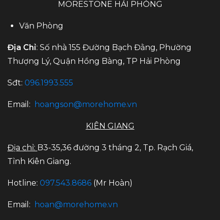
MORESTONE HẢI PHÒNG
Văn Phòng
Địa Chỉ
: Số nhà 155 Đường Bạch Đằng, Phường
Thượng Lý, Quận Hồng Bàng, TP Hải Phòng
Sđt:
096.1993.555
Email:
hoangson@morehome.vn
KIÊN GIANG
Địa chỉ:
B3-35,36 đường 3 tháng 2, Tp. Rạch Giá,
Tỉnh Kiên Giang.
Hotline:
097.543.8686
(Mr Hoàn)
Email:
hoan@morehome.vn