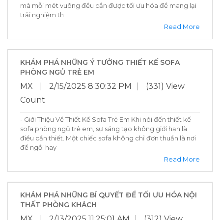
mà mỗi mét vuông đều cần được tối ưu hóa để mang lại
trải nghiệm th
Read More
KHÁM PHÁ NHỮNG Ý TƯỞNG THIẾT KẾ SOFA
PHÒNG NGỦ TRẺ EM
MX
|
2/15/2025 8:30:32 PM
|
(331) View
Count
- Giới Thiệu Về Thiết Kế Sofa Trẻ Em Khi nói đến thiết kế
sofa phòng ngủ trẻ em, sự sáng tạo không giới hạn là
điều cần thiết. Một chiếc sofa không chỉ đơn thuần là nơi
để ngồi hay
Read More
KHÁM PHÁ NHỮNG BÍ QUYẾT ĐỂ TỐI ƯU HÓA NỘI
THẤT PHÒNG KHÁCH
MX
|
2/13/2025 11:25:01 AM
|
(312) View