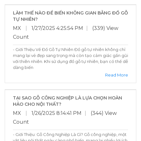
LÀM THẾ NÀO ĐỂ BIẾN KHÔNG GIAN BẰNG ĐỒ GỖ
TỰ NHIÊN?
MX
|
1/27/2025 4:25:54 PM
|
(339) View
Count
- Giới Thiệu Về Đồ Gỗ Tự Nhiên Đồ gỗ tự nhiên không chỉ
mang lại vẻ đẹp sang trọng mà còn tạo cảm giác gần gũi
với thiên nhiên. Khi sử dụng đồ gỗ tự nhiên, bạn có thể dễ
dàng biến
Read More
TẠI SAO GỖ CÔNG NGHIỆP LÀ LỰA CHỌN HOÀN
HẢO CHO NỘI THẤT?
MX
|
1/26/2025 8:14:41 PM
|
(344) View
Count
- Giới Thiệu: Gỗ Công Nghiệp Là Gì? Gỗ công nghiệp, một
vật liệu nội thất ngày càng phổ biến, mang lại nhiều lợi ích