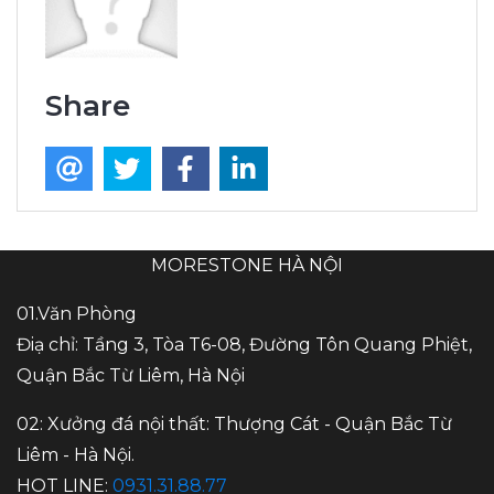
Share
MORESTONE HÀ NỘI
01.Văn Phòng
Điạ chỉ: Tầng 3, Tòa T6-08, Đường Tôn Quang Phiệt,
Quận Bắc Từ Liêm, Hà Nội
02: Xưởng đá nội thất: Thượng Cát - Quận Bắc Từ
Liêm - Hà Nội.
HOT LINE:
0931.31.88.77